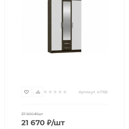
Артикул:
41766
37 500
₽
/шт
21 670
₽
/шт