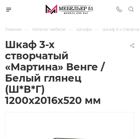
—
—
—
Главная
Каталог мебели
Шкафы
Шкаф 3-х створча
Шкаф 3-х
створчатый
«Мартина» Венге /
Белый глянец
(Ш*В*Г)
1200х2016х520 мм