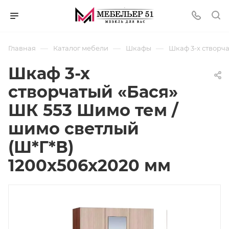
—
—
—
Главная
Каталог мебели
Шкафы
Шкаф 3-х створча
Шкаф 3-х
створчатый «Бася»
ШК 553 Шимо тем /
шимо светлый
(Ш*Г*В)
1200x506x2020 мм