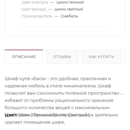
Цвет корпуса
—
шимо темный
Цвет фасада
—
шимо светлый
Производитель
—
Смебель
ОПИСАНИЕ
ОТЗЫВЫ
КАК КУПИТЬ
Шкаф-купе «Бася» - это удобная, практичная и
надежная мебель в стиле минимализма. Шкаф
позволит вам сэкономить полезное пространство и
избавит от проблемы рационального хранения
большого количества вещей с максимальным
Цвет:
Шимо Темный/Шимо Светлый
удобством. Зеркальная створка шкафа зрительно
сделает помещение шире.