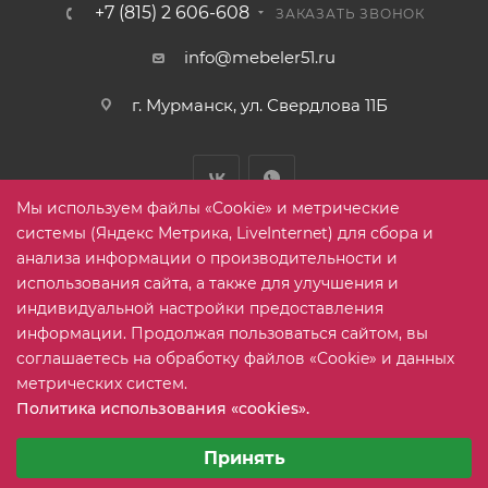
+7 (815) 2 606-608
ЗАКАЗАТЬ ЗВОНОК
info@mebeler51.ru
г. Мурманск, ул. Свердлова 11Б
Мы используем файлы «Cookie» и метрические
системы (Яндекс Метрика, LiveInternet) для сбора и
анализа информации о производительности и
использования сайта, а также для улучшения и
2005-2026 © mebelier51.ru - модный интернет-магазин не
индивидуальной настройки предоставления
дорогой корпусной мебели. Все права защищены.
информации. Продолжая пользоваться сайтом, вы
соглашаетесь на обработку файлов «Cookie» и данных
метрических систем.
Карта сайта
Политика использования «cookies».
Выберите настройки cookie
Минимальные
Принять
Аналитические/Функциональные