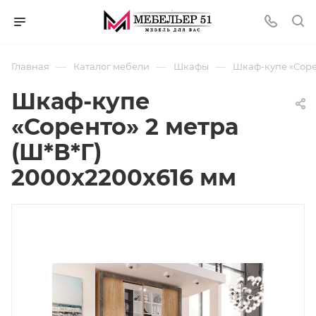
—
—
—
Главная
Каталог мебели
Шкафы
Шкаф-купе «Сорен
Шкаф-купе
«Соренто» 2 метра
(Ш*В*Г)
2000х2200х616 мм