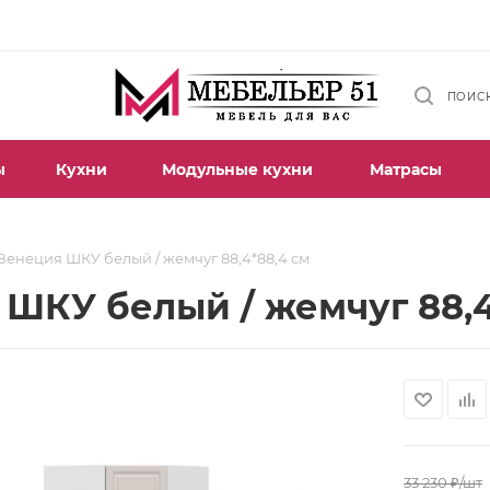
ПОИС
ы
Кухни
Модульные кухни
Матрасы
Венеция ШКУ белый / жемчуг 88,4*88,4 см
ШКУ белый / жемчуг 88,4
33 230
₽
/шт