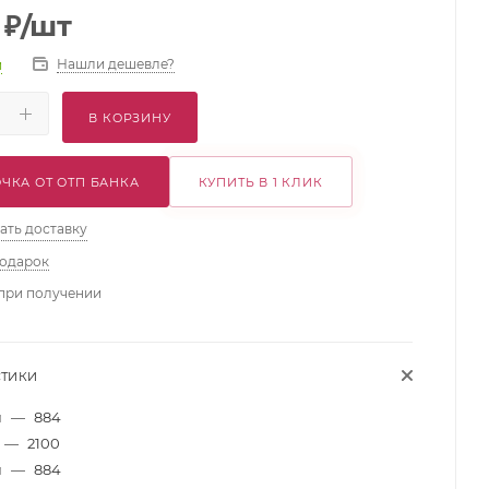
₽
/шт
Нашли дешевле?
и
В КОРЗИНУ
ЧКА ОТ ОТП БАНКА
КУПИТЬ В 1 КЛИК
ать доставку
подарок
при получении
СТИКИ
м
—
884
—
2100
м
—
884