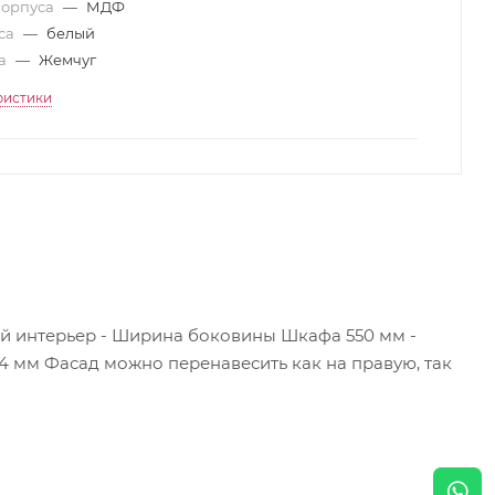
корпуса
—
МДФ
уса
—
белый
да
—
Жемчуг
ристики
й интерьер - Ширина боковины Шкафа 550 мм -
4 мм Фасад можно перенавесить как на правую, так