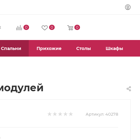
0
0
0
К
Спальни
Прихожие
Столы
Шкафы
 модулей
Артикул:
40278
т