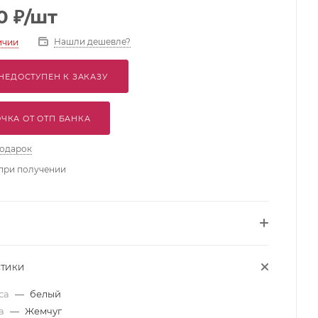
0
₽
/шт
Нашли дешевле?
ичии
НЕДОСТУПЕН К ЗАКАЗУ
ЧКА ОТ ОТП БАНКА
подарок
при получении
СТИКИ
уса
—
белый
да
—
Жемчуг