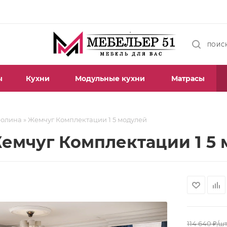
ПОИС
ы
Кухни
Модульные кухни
Матрасы
ролина » Жемчуг Комплектации 1 5 модулей
Жемчуг Комплектации 1 5
114 640
₽
/ш