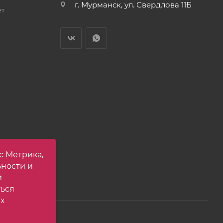
г. Мурманск, ул. Свердлова 11Б
ет
с Метрика,
ьности и
й
ться
х