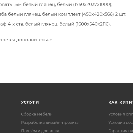
вать 1,6м белый глянец, белый (1750х2037х1000);
ба белый глянец, белый комплект (450х420х566) 2 шт;
 4-х ств. белый глянец, белый (1600х540х2116).
тается дополнительно.
УСЛУГИ
КАК КУПИ
Сборка мебели
Условия оп
Разработка дизайн-проекта
Условия дос
Подъём и доставка
Гарантия на