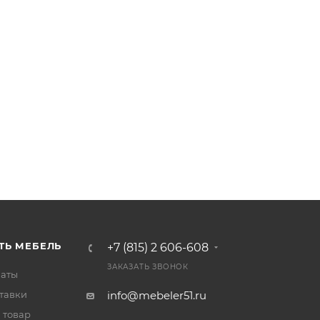
ТЬ МЕБЕЛЬ
+7 (815) 2 606-608
ЗАКАЗАТЬ ЗВОНОК
латы
тавки
info@mebeler51.ru
 товар