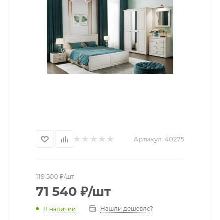
Артикул:
40275
119 500
₽
/шт
71 540
₽
/шт
Нашли дешевле?
В наличии