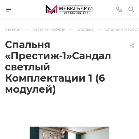
—
—
—
Главная
Каталог мебели
Спальни
Спальня «Прест
Спальня
«Престиж-1»Сандал
светлый
Комплектации 1 (6
модулей)