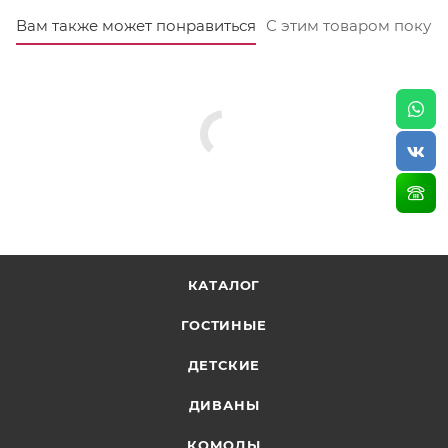
Шкаф 3-х дверный (1500х528х2236);
Вам также может понравиться
С этим товаром покуп
Кровать 160 (1750х2037х1000) в основании
настилы ДСП;
Тумбы прикроватные (комплект 2 шт)
(500х378х350);
Зеркало (800х800);
Комод (850х448х910).
Матрас приобретатется дополнительно.
КАТАЛОГ
ГОСТИНЫЕ
ДЕТСКИЕ
ДИВАНЫ
КОМОДЫ