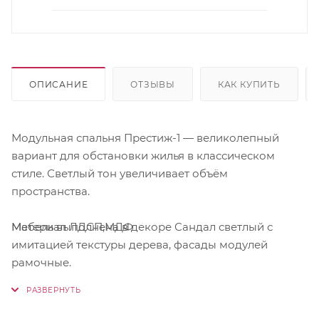
ОПИСАНИЕ
ОТЗЫВЫ
КАК КУПИТЬ
Модульная спальня Престиж-1 — великолепный
вариант для обстановки жилья в классическом
стиле. Светлый тон увеличивает объём
пространства.
Материал ЛДСП,МДФ
Мебель выполнена в декоре Сандал светлый с
имитацией текстуры дерева, фасады модулей
рамочные.
Модули в составе композиции: