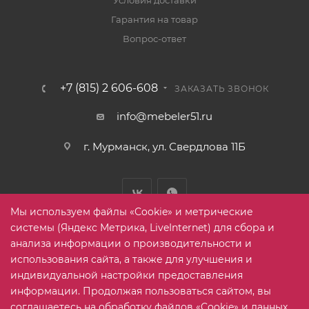
Условия доставки
Гарантия на товар
Вопрос-ответ
+7 (815) 2 606-608
ЗАКАЗАТЬ ЗВОНОК
info@mebeler51.ru
г. Мурманск, ул. Свердлова 11Б
Мы используем файлы «Cookie» и метрические
системы (Яндекс Метрика, LiveInternet) для сбора и
анализа информации о производительности и
использования сайта, а также для улучшения и
2005-2026 © mebelier51.ru - модный интернет-магазин не
индивидуальной настройки предоставления
дорогой корпусной мебели. Все права защищены.
информации. Продолжая пользоваться сайтом, вы
соглашаетесь на обработку файлов «Cookie» и данных