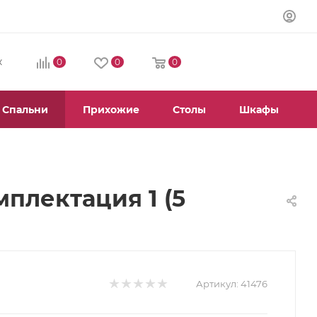
0
0
0
К
Спальни
Прихожие
Столы
Шкафы
плектация 1 (5
Артикул:
41476