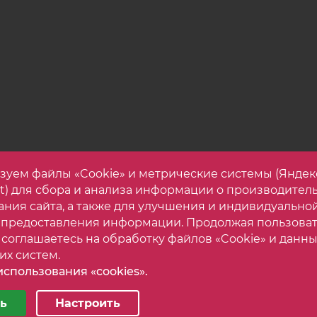
зуем файлы «Cookie» и метрические системы (Яндек
et) для сбора и анализа информации о производител
ания сайта, а также для улучшения и индивидуально
 предоставления информации. Продолжая пользова
 соглашаетесь на обработку файлов «Cookie» и данны
их систем.
спользования «cookies».
астройки cookie
Карта са
орогой корпусной мебели. Все права защищены.
ь
Настроить
ные
Аналитические/Функциональные