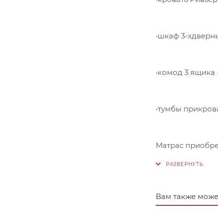
•шкаф 3-хдверны
•комод 3 ящика 
•тумбы прикрова
Матрас приобре
Вам также може