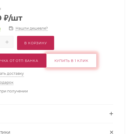
т
0
₽
/шт
Нашли дешевле?
и
В КОРЗИНУ
ЧКА ОТ ОТП БАНКА
КУПИТЬ В 1 КЛИК
ать доставку
подарок
при получении
СТИКИ