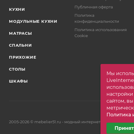
Публичная оферта
КУХНИ
Политика
МОДУЛЬНЫЕ КУХНИ
конфиденциальности
Политика использования
МАТРАСЫ
Cookie
СПАЛЬНИ
ПРИХОЖИЕ
СТОЛЫ
Мы исполь
LiveIntern
ШКАФЫ
использов
настройки
сайтом, вы
метрическ
Политика и
Выберите н
2005-2026 © mebelier51.ru - модный интернет-магазин не д
Принят
Минималь