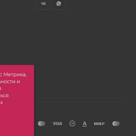
с Метрика,
ьности и
й
ться
х
йта