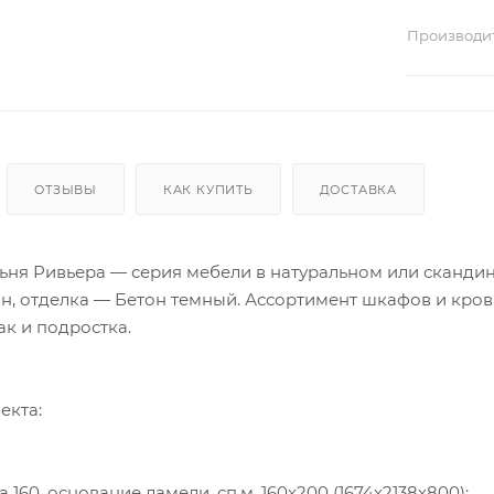
Производи
ОТЗЫВЫ
КАК КУПИТЬ
ДОСТАВКА
ьня Ривьера — серия мебели в натуральном или скандин
н, отделка — Бетон темный. Ассортимент шкафов и крова
ак и подростка.
екта:
 160, основание ламели, сп.м. 160х200 (1674х2138х800);