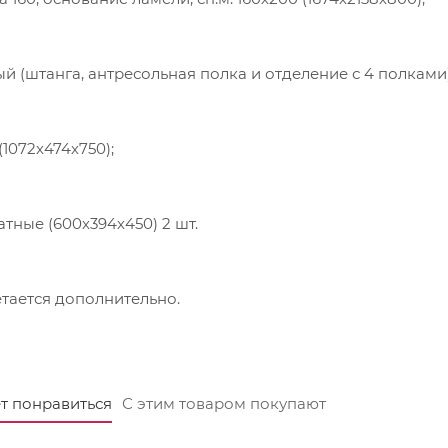
й (штанга, антресольная полка и отделение с 4 полками)
(1072х474х750);
тные (600х394х450) 2 шт.
тается дополнительно.
т понравиться
С этим товаром покупают