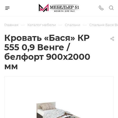
—
—
—
Главная
Каталог мебели
Спальни
Спальня Бася В
Кровать «Бася» КР
555 0,9 Венге /
белфорт 900х2000
мм