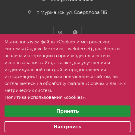
г. Мурманск, ул. Свердлова 11Б
Мы используем файлы «Cookie» и метрические
системы (Яндекс Метрика, LiveInternet) для сбора и
анализа информации о производительности и
использования сайта, а также для улучшения и
2005-2026 © mebelier51.ru - модный интернет-магазин не
индивидуальной настройки предоставления
дорогой корпусной мебели. Все права защищены.
информации. Продолжая пользоваться сайтом, вы
соглашаетесь на обработку файлов «Cookie» и данных
метрических систем.
Карта сайта
Политика использования «cookies».
Выберите настройки cookie
Минимальные
Принять
Аналитические/Функциональные
Настроить