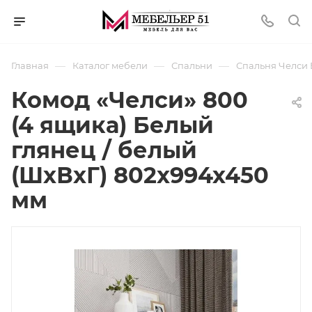
—
—
—
Главная
Каталог мебели
Спальни
Спальня Челси 
Комод «Челси» 800
(4 ящика) Белый
глянец / белый
(ШхВхГ) 802х994х450
мм