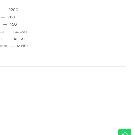
м
—
1200
—
768
м
—
450
уса
—
графит
да
—
графит
тель
—
МИФ