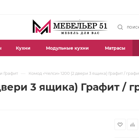
ПОИС
ы
Кухни
Модульные кухни
Матрасы
—
и Графит
Комод «Челси» 1200 (2 двери 3 ящика) Графит / граф
двери 3 ящика) Графит / г