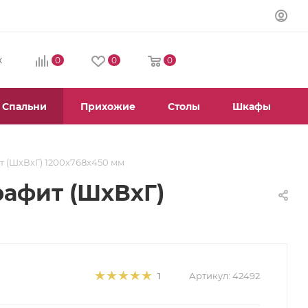
0
0
0
К
Спальни
Прихожие
Столы
Шкафы
ит (ШхВхГ) 1200х768х450 мм
рафит (ШхВхГ)
Артикул:
42492
1