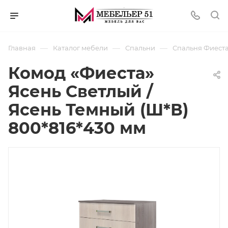
—
—
—
Главная
Каталог мебели
Спальни
Спальня Фиест
Комод «Фиеста»
Ясень Светлый /
Ясень Темный (Ш*В)
800*816*430 мм