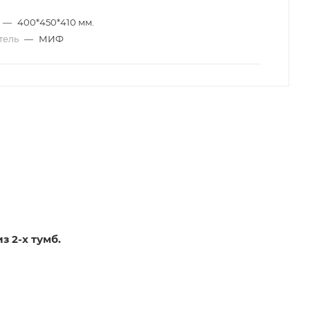
—
400*450*410 мм.
тель
—
МИФ
Тумбы "Фиеста" продаются комплектом. Цена указана за 1 комплект из 2-х тумб.