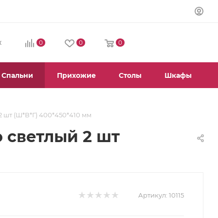
0
0
0
К
Спальни
Прихожие
Столы
Шкафы
 шт (Ш*В*Г) 400*450*410 мм
 светлый 2 шт
Артикул:
10115