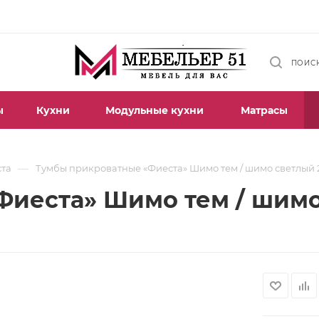
ПОИС
ы
Кухни
Модульные кухни
Матрасы
—
ста
Тумбы прикроватные «Фиеста» Шимо тем / шимо светлый 2
иеста» Шимо тем / шимо