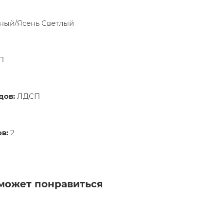
мный/Ясень Светлый
П
дов:
ЛДСП
в:
2
может понравиться