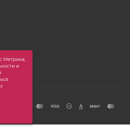
с Метрика,
ьности и
й
ться
х
йта