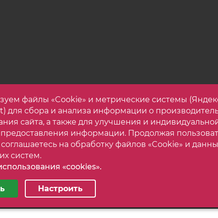
зуем файлы «Cookie» и метрические системы (Яндек
et) для сбора и анализа информации о производител
ания сайта, а также для улучшения и индивидуально
 предоставления информации. Продолжая пользова
 соглашаетесь на обработку файлов «Cookie» и данны
их систем.
спользования «cookies».
астройки cookie
Карта са
орогой корпусной мебели. Все права защищены.
ь
Настроить
ные
Аналитические/Функциональные