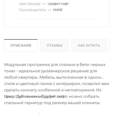
Цвет фасада
—
графит софт
Производитель
—
МИФ
ОПИСАНИЕ
ОТЗЫВЫ
КАК КУПИТЬ
Модульная программа для спальни в бело-черных
тонах - идеальное дизайнерское решение для
любой квартиры. Мебель, выполненная в одном
стиле и цветовой гамме с интерьером, позволит вам
сделать комнату особенной и неповторимой. Из
Цвет : Дуб сонома /Графит софт
представленных модулей легко можно собрать
спальный гарнитур под размер вашей комнаты.