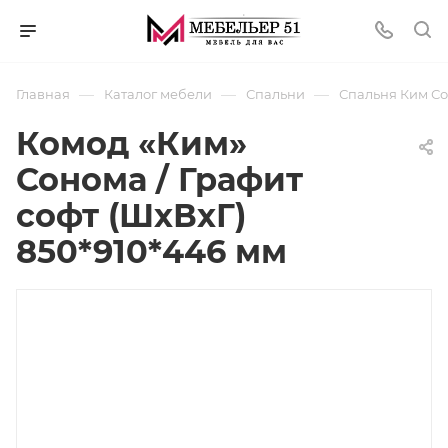
—
—
—
Главная
Каталог мебели
Спальни
Спальня Ким Со
Комод «Ким»
Сонома / Графит
софт (ШхВхГ)
850*910*446 мм