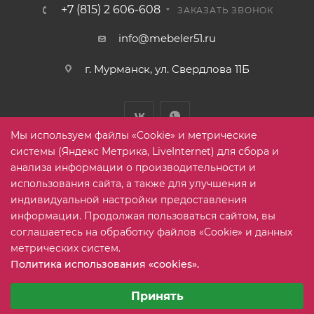
+7 (815) 2 606-608
ЗАКАЗАТЬ ЗВОНОК
info@mebeler51.ru
г. Мурманск, ул. Свердлова 11Б
Мы используем файлы «Cookie» и метрические
системы (Яндекс Метрика, LiveInternet) для сбора и
анализа информации о производительности и
использования сайта, а также для улучшения и
2005-2026 © mebelier51.ru - модный интернет-магазин не
индивидуальной настройки предоставления
дорогой корпусной мебели. Все права защищены.
информации. Продолжая пользоваться сайтом, вы
соглашаетесь на обработку файлов «Cookie» и данных
метрических систем.
Карта сайта
Политика использования «cookies».
Выберите настройки cookie
Минимальные
Принять
Аналитические/Функциональные