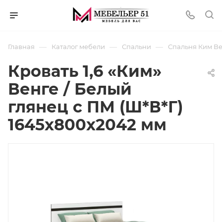
—
—
—
Главная
Каталог мебели
Спальни
Спальня Ким Ве
Кровать 1,6 «Ким»
Венге / Белый
глянец с ПМ (Ш*В*Г)
1645х800х2042 мм