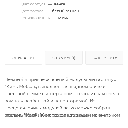
Цвет корпуса
—
венге
Цвет фасада
—
белый глянец
Производитель
—
МИФ
ОПИСАНИЕ
ОТЗЫВЫ (1)
КАК КУПИТЬ
Нежный и привлекательный модульный гарнитур
"Ким". Мебель, выполненная в одном стиле и
цветовой гамме с интерьером, позволит вам сделать
комнату особенной и неповторимой. Из
представленных модулей легко можно собрать
Кровать "Ким"- 1,6 метра с подъемным механизмом
спальный гарнитур под размер вашей комнаты.