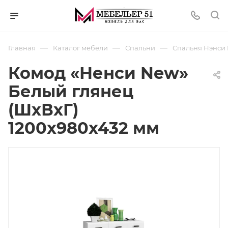
—
—
—
Главная
Каталог мебели
Спальни
Спальня Нэнси
Комод «Ненси New»
Белый глянец
(ШхВхГ)
1200x980x432 мм