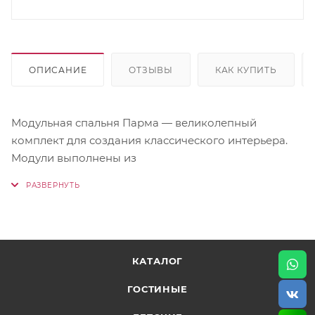
ОПИСАНИЕ
ОТЗЫВЫ
КАК КУПИТЬ
Модульная спальня Парма — великолепный
комплект для создания классического интерьера.
Модули выполнены из
ЛДСП (корпус) и МДФ (фасад) в нежном декоре
Сандал светлый. Фасады декорированы золотой
патиной.
КАТАЛОГ
Изящные ручки косичкой дополняют
ГОСТИНЫЕ
изысканный образ.