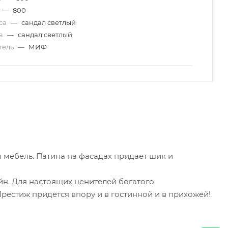
—
800
уса
—
сандал светлый
да
—
сандал светлый
тель
—
МИФ
 мебель. Патина на фасадах придает шик и
йн. Для настоящих ценителей богатого
естиж придется впору и в гостинной и в прихожей!