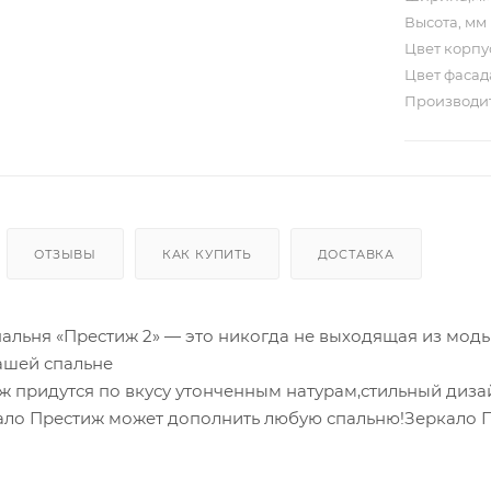
Высота, мм
Цвет корп
Цвет фаса
Производи
ОТЗЫВЫ
КАК КУПИТЬ
ДОСТАВКА
пальня «Престиж 2» — это никогда не выходящая из моды
ашей спальне
ж придутся по вкусу утонченным натурам,стильный диза
ало Престиж может дополнить любую спальню!Зеркало Пр