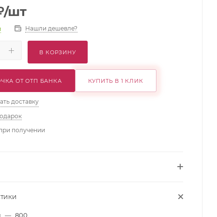
₽
/шт
Нашли дешевле?
и
В КОРЗИНУ
ЧКА ОТ ОТП БАНКА
КУПИТЬ В 1 КЛИК
ать доставку
подарок
при получении
СТИКИ
м
—
800