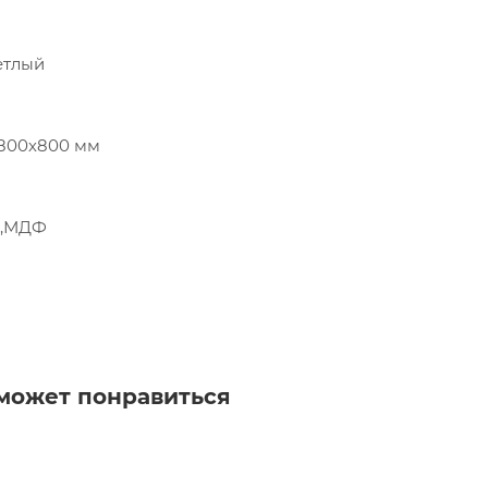
етлый
 800х800 мм
П,МДФ
может понравиться