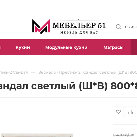
ПОИС
ы
Кухни
Модульные кухни
Матрасы
—
тиж-2 Сандал
Зеркало «Престиж 2» Сандал светлый (Ш*В) 80
андал светлый (Ш*В) 800
8 430
₽
/шт