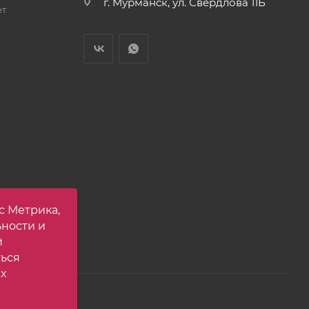
г. Мурманск, ул. Свердлова 11Б
ет
с Метрика,
ьности и
й
ться
х