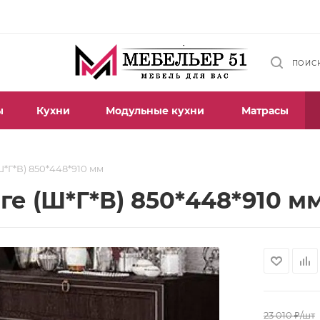
ПОИС
ы
Кухни
Модульные кухни
Матрасы
Ш*Г*В) 850*448*910 мм
е (Ш*Г*В) 850*448*910 м
23 010
₽
/шт