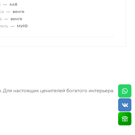
м
—
448
уса
—
венге
да
—
венге
тель
—
МИФ
. Для настоящих ценителей богатого интерьера.