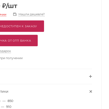
0
₽
/шт
Нашли дешевле?
ичии
НЕДОСТУПЕН К ЗАКАЗУ
ЧКА ОТ ОТП БАНКА
подарок
при получении
СТИКИ
м
—
850
—
910