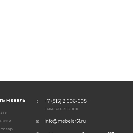
ТЬ МЕБЕЛЬ
+7 (815) 2 606-608
ЗАКАЗАТЬ ЗВОНОК
латы
тавки
info@mebeler51.ru
 товар