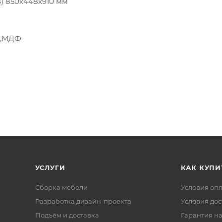
) 850х448х910 мм
П,МДФ
УСЛУГИ
КАК КУПИ
Сборка мебели
Условия оп
Разработка дизайн-проекта
Условия дос
Подъём и доставка
Гарантия на