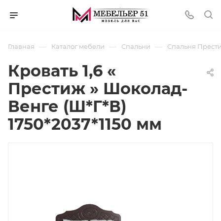
—
—
—
Главная
Каталог мебели
Спальни
Спальня Прест
Кровать 1,6 «
Престиж » Шоколад-
Венге (Ш*Г*В)
1750*2037*1150 мм